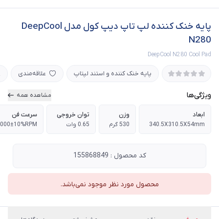
پایه خنک کننده لپ تاپ دیپ کول مدل DeepCool
N280
DeepCool N280 Cool Pad
پایه خنک کننده و استند لپتاپ
علاقه‌مندی
ویژگی‌ها
مشاهده همه
ابعاد
وزن
توان خروجی
سرعت فن
340.5X310.5X54mm
530 گرم
0.65 وات
1000±10%RPM
کد محصول : 155868849
محصول مورد نظر موجود نمی‌باشد.