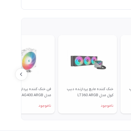
پ
خنک کننده مایع پردازنده دیپ
فن خنک کننده پردازنده دیپ کول
کول مدل LT360 ARGB
مدل AG400 ARGB
ناموجود
ناموجود