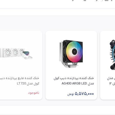
ل مدل
خنک کننده پردازنده دیپ کول
خنک کننده مایع پردازنده دی
مدل AG400 ARGB LED
کول مدل LT720
ناموجود
5,575,000
تومان