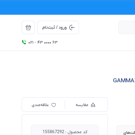
ورود / ثبت‌نام
021 - 43 0000 63
مقایسه
علاقه‌مندی
کد محصول : 155867292
وکت‌های