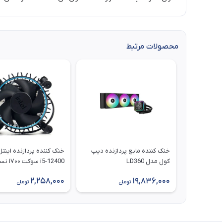
محصولات مرتبط
خنک کننده مایع پردازنده دیپ
خنک کننده پردازنده اینت
کول مدل LD360
i5-12400 سوکت ۱۷۰۰ نسل ۱۲
2,258,000
19,836,000
تومان
تومان