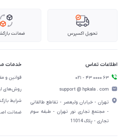
تحویل اکسپرس
ضمانت بازگشت
اطلاعات تماس
خدمات مش
قوانین و مق
63 0000 43 - 021
روش‌های ار
support @ hpkala . com
شرایط بازگش
تهران - خیابان ولیعصر - تقاطع طالقانی
- مجتمع تجاری نور تهران - طبقه سوم
ضمانت اصال
تجاری - پلاک 11014