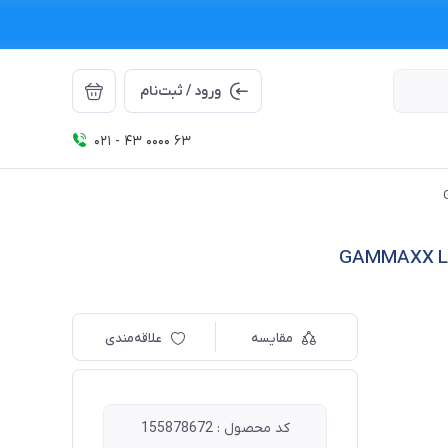
ورود / ثبت‌نام
021 - 43 0000 63
مقایسه
علاقه‌مندی
کد محصول : 155878672