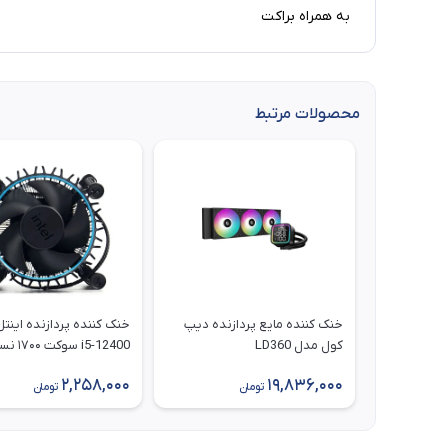
به همراه براکت
محصولات مرتبط
خنک کننده مایع پردازنده دیپ
خنک کننده پردازنده اینت
کول مدل LD360
i5-12400 سوکت ۱۷۰۰ نسل ۱۲
2,258,000
19,836,000
تومان
تومان