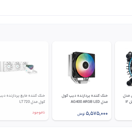
ل مدل
خنک کننده پردازنده دیپ کول
خنک کننده مایع پردازنده دی
مدل AG400 ARGB LED
کول مدل LT720
ناموجود
5,575,000
تومان