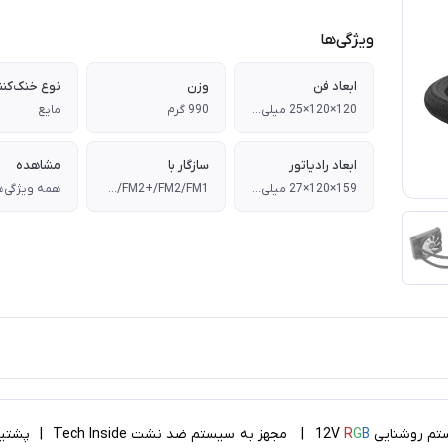
ویژگی‌ها
ابعاد فن
وزن
نوع خنک‌کنن
120×120×25 میلی‌متر
990 گرم
مایع
ابعاد رادیاتور
سازگار با
مشاهده
159×120×27 میلی متر
Intel : LGA20XX/LGA1366/LGA115X ، AMD : AM4/AM3+/AM3/AM2+/AM2/FM2+/FM2/FM1
همه ویژگی‌ه
 روشنایی 12V
B
G
R