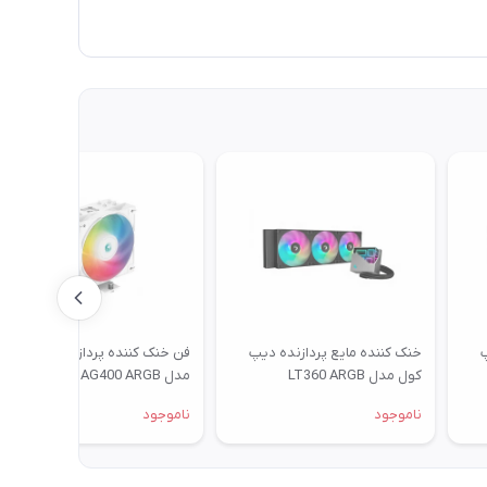
پ
خنک کننده مایع پردازنده دیپ
فن خنک کننده پردازنده دیپ کول
کول مدل LT360 ARGB
مدل AG400 ARGB
ناموجود
ناموجود