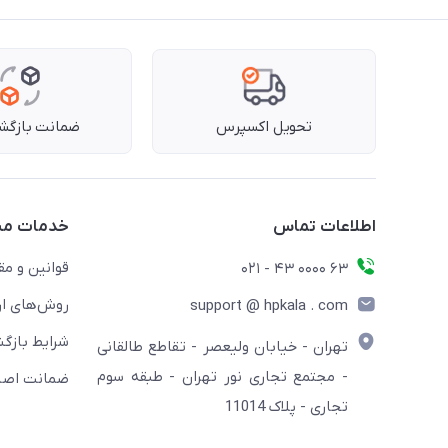
تحویل اکسپرس
ضمانت بازگشت
اطلاعات تماس
خدمات مش
قوانین و مق
63 0000 43 - 021
روش‌های ار
support @ hpkala . com
شرایط بازگش
تهران - خیابان ولیعصر - تقاطع طالقانی
- مجتمع تجاری نور تهران - طبقه سوم
ضمانت اصال
تجاری - پلاک 11014