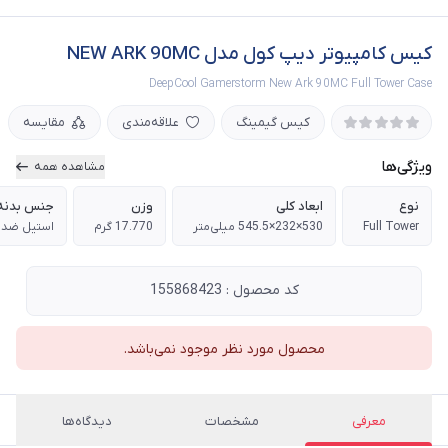
کیس کامپیوتر دیپ کول مدل NEW ARK 90MC
DeepCool Gamerstorm New Ark 90MC Full Tower Case
کیس گیمینگ
علاقه‌مندی
مقایسه
ویژگی‌ها
مشاهده همه
نوع
ابعاد کلی
وزن
جنس بدنه
Full Tower
530×232×545.5 میلی‌متر
17.770 گرم
استیل ضد 
کد محصول : 155868423
محصول مورد نظر موجود نمی‌باشد.
معرفی
مشخصات
دیدگاه‌ها