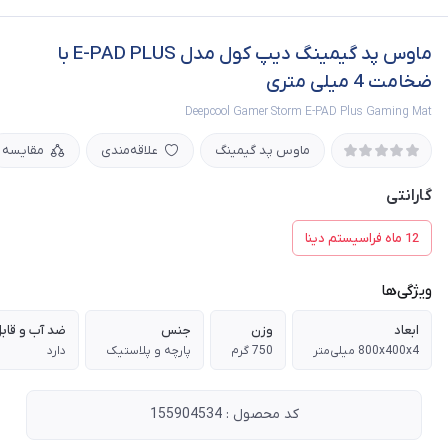
ماوس پد گیمینگ دیپ کول مدل E-PAD PLUS با
ضخامت 4 میلی متری
Deepcool Gamer Storm E-PAD Plus Gaming Mat
ماوس پد گیمینگ
علاقه‌مندی
مقایسه
گارانتی
12 ماه فراسیستم دینا
ویژگی‌ها
ابعاد
وزن
جنس
ضد آب و قا
800x400x4 میلی‌متر
750 گرم
پارچه و پلاستیک
دارد
کد محصول : 155904534