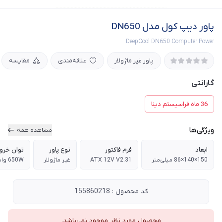
پاور دیپ کول مدل DN650
DeepCool DN650 Computer Power
پاور غیر ماژولار
علاقه‌مندی
مقایسه
گارانتی
36 ماه فراسیستم دینا
ویژگی‌ها
مشاهده همه
ابعاد
فرم فاکتور
نوع پاور
توان خرو
150×140×86 میلی‌متر
ATX 12V V2.31
غیر ماژولار
650W وات
کد محصول : 155860218
محصول مورد نظر موجود نمی‌باشد.