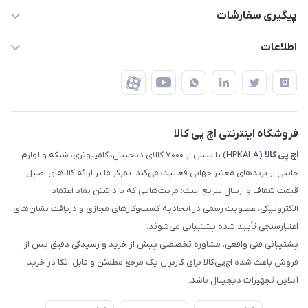
support @ hpkala . com
قوانین و مقررات
پیگیری سفارشات
تهران - خیابان ولیعصر - تقاطع طالقانی - مجتمع تجاری نور
روش‌های ارسال
رهگیری مرسولات پست
اطلاعات
تهران - طبقه سوم تجاری - پلاک 11014
شرایط بازگشت کالا
رهگیری مرسولات تیپاکس
درباره ما
ضمانت اصالت کالا
رهگیری مرسولات چاپار
تماس با ما
رهگیری مرسولات ماهکس
مجله اچ پی کالا
فروشگاه اینترنتی اچ پی کالا
اچ‌ پی‌ کالا
(HPKALA) با بیش از ۷۰۰۰ کالای دیجیتال، کامپیوتری، شبکه و لوازم
جانبی از برندهای معتبر جهانی فعالیت می‌کند. تمرکز ما بر ارائه کالاهای اصیل،
قیمت شفاف و ارسال سریع است؛ مزیت‌هایی که با داشتن نماد اعتماد
الکترونیکی، عضویت رسمی در اتحادیه کسب‌وکارهای مجازی و دریافت نشان‌های
اعتبارسنجی تأیید شده پشتیبانی می‌شوند.
پشتیبانی فنی واقعی، مشاوره تخصصی پیش از خرید و رسیدگی دقیق پس از
فروش باعث شده اچ‌پی‌کالا برای کاربران یک مرجع مطمئن و قابل اتکا در خرید
آنلاین تجهیزات دیجیتال باشد.