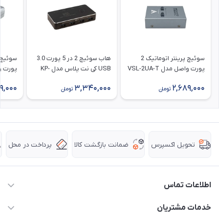
سوئیچ پرینتر اتوماتیک 2
هاب سوئیچ 2 در 5 پورت 3.0
پورت واصل مدل VSL-2UA-T
USB کی نت پلاس مدل KP-
پورت و
Z30
9,000
3,340,000
2,689,000
تومان
تومان
ضمانت بازگشت کالا
پرداخت در محل
تحویل اکسپرس
اطلاعات تماس
63 0000 43 - 021
خدمات مشتریان