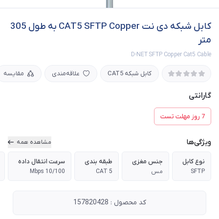
کابل شبکه دی نت CAT5 SFTP Copper به طول 305
متر
D-NET SFTP Copper Cat5 Cable
کابل شبکه CAT5
علاقه‌مندی
مقایسه
گارانتی
7 روز مهلت تست
ویژگی‌ها
مشاهده همه
نوع کابل
جنس مغزی
طبقه بندی
سرعت انتقال داده
SFTP
مس
CAT 5
10/100 Mbps
کد محصول : 157820428