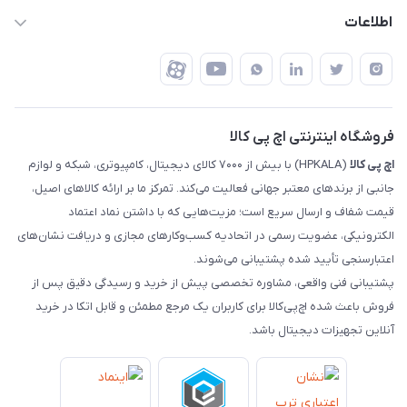
تهران - خیابان ولیعصر - تقاطع طالقانی - مجتمع تجاری نور
روش‌های ارسال
رهگیری مرسولات پست
اطلاعات
تهران - طبقه سوم تجاری - پلاک 11014
شرایط بازگشت کالا
رهگیری مرسولات تیپاکس
درباره ما
ضمانت اصالت کالا
رهگیری مرسولات چاپار
تماس با ما
رهگیری مرسولات ماهکس
مجله اچ پی کالا
فروشگاه اینترنتی اچ پی کالا
اچ‌ پی‌ کالا
(HPKALA) با بیش از ۷۰۰۰ کالای دیجیتال، کامپیوتری، شبکه و لوازم
جانبی از برندهای معتبر جهانی فعالیت می‌کند. تمرکز ما بر ارائه کالاهای اصیل،
قیمت شفاف و ارسال سریع است؛ مزیت‌هایی که با داشتن نماد اعتماد
الکترونیکی، عضویت رسمی در اتحادیه کسب‌وکارهای مجازی و دریافت نشان‌های
اعتبارسنجی تأیید شده پشتیبانی می‌شوند.
پشتیبانی فنی واقعی، مشاوره تخصصی پیش از خرید و رسیدگی دقیق پس از
فروش باعث شده اچ‌پی‌کالا برای کاربران یک مرجع مطمئن و قابل اتکا در خرید
آنلاین تجهیزات دیجیتال باشد.