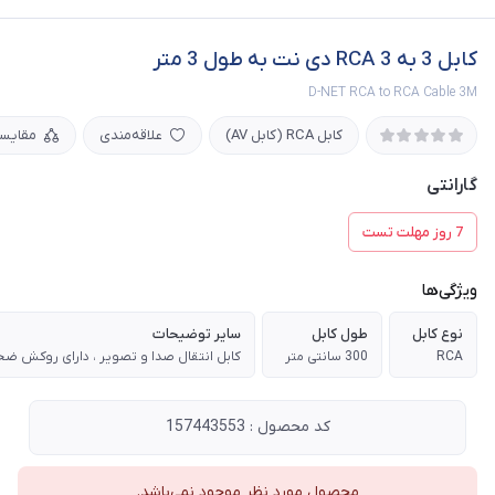
کابل 3 به RCA 3 دی نت به طول 3 متر
D-NET RCA to RCA Cable 3M
کابل RCA (کابل AV)
علاقه‌مندی
مقایس
گارانتی
7 روز مهلت تست
ویژگی‌ها
نوع کابل
طول کابل
سایر توضیحات
RCA
300 سانتی متر
کد محصول : 157443553
محصول مورد نظر موجود نمی‌باشد.