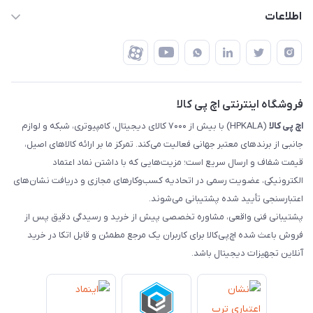
تهران - خیابان ولیعصر - تقاطع طالقانی - مجتمع تجاری نور
روش‌های ارسال
رهگیری مرسولات پست
اطلاعات
تهران - طبقه سوم تجاری - پلاک 11014
شرایط بازگشت کالا
رهگیری مرسولات تیپاکس
درباره ما
ضمانت اصالت کالا
رهگیری مرسولات چاپار
تماس با ما
رهگیری مرسولات ماهکس
مجله اچ پی کالا
فروشگاه اینترنتی اچ پی کالا
اچ‌ پی‌ کالا
(HPKALA) با بیش از ۷۰۰۰ کالای دیجیتال، کامپیوتری، شبکه و لوازم
جانبی از برندهای معتبر جهانی فعالیت می‌کند. تمرکز ما بر ارائه کالاهای اصیل،
قیمت شفاف و ارسال سریع است؛ مزیت‌هایی که با داشتن نماد اعتماد
الکترونیکی، عضویت رسمی در اتحادیه کسب‌وکارهای مجازی و دریافت نشان‌های
اعتبارسنجی تأیید شده پشتیبانی می‌شوند.
پشتیبانی فنی واقعی، مشاوره تخصصی پیش از خرید و رسیدگی دقیق پس از
فروش باعث شده اچ‌پی‌کالا برای کاربران یک مرجع مطمئن و قابل اتکا در خرید
آنلاین تجهیزات دیجیتال باشد.