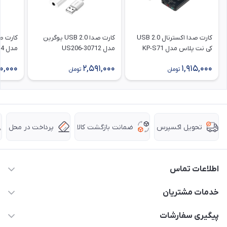
کارت صدا اکسترنال USB 2.0
کارت صدا USB 2.0 یوگرین
کی نت پلاس مدل KP-S71
مدل 30712-US206
مدل 80864-CM383
0,000
2,591,000
1,915,000
تومان
تومان
ضمانت بازگشت کالا
پرداخت در محل
تحویل اکسپرس
اطلاعات تماس
63 0000 43 - 021
خدمات مشتریان
support @ hpkala . com
قوانین و مقررات
پیگیری سفارشات