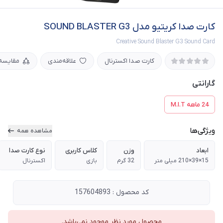
کارت صدا کریتیو مدل SOUND BLASTER G3
Creative Sound Blaster G3 Sound Card
کارت صدا اکسترنال
علاقه‌مندی
مقایسه
گارانتی
24 ماهه M.I.T
ویژگی‌ها
مشاهده همه
ابعاد
وزن
کلاس کاربری
نوع کارت صدا
15×39×210 میلی متر
32 گرم
بازی
اکسترنال
کد محصول : 157604893
محصول مورد نظر موجود نمی‌باشد.