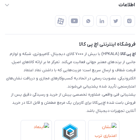
رهگیری مرسولات پست
اطلاعات
تهران - طبقه سوم تجاری - پلاک 11014
شرایط بازگشت کالا
رهگیری مرسولات تیپاکس
درباره ما
ضمانت اصالت کالا
رهگیری مرسولات چاپار
تماس با ما
رهگیری مرسولات ماهکس
مجله اچ پی کالا
فروشگاه اینترنتی اچ پی کالا
اچ‌ پی‌ کالا
(HPKALA) با بیش از ۷۰۰۰ کالای دیجیتال، کامپیوتری، شبکه و لوازم
جانبی از برندهای معتبر جهانی فعالیت می‌کند. تمرکز ما بر ارائه کالاهای اصیل،
قیمت شفاف و ارسال سریع است؛ مزیت‌هایی که با داشتن نماد اعتماد
الکترونیکی، عضویت رسمی در اتحادیه کسب‌وکارهای مجازی و دریافت نشان‌های
اعتبارسنجی تأیید شده پشتیبانی می‌شوند.
پشتیبانی فنی واقعی، مشاوره تخصصی پیش از خرید و رسیدگی دقیق پس از
فروش باعث شده اچ‌پی‌کالا برای کاربران یک مرجع مطمئن و قابل اتکا در خرید
آنلاین تجهیزات دیجیتال باشد.