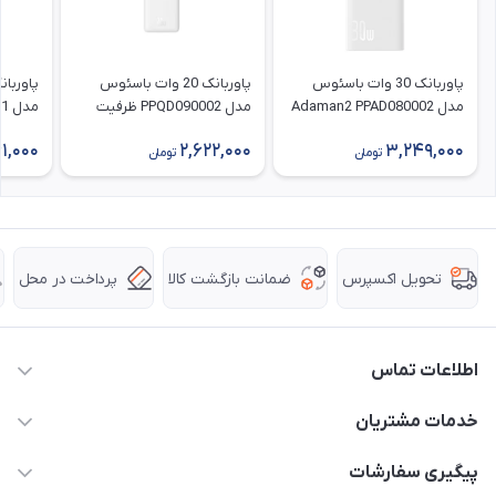
پاوربانک 30 وات باسئوس
پاوربانک 20 وات باسئوس
مدل Adaman2 PPAD080002
مدل PPQD090002 ظرفیت
ظرفیت 10000 میلی‌ آمپر
10000 میلی آمپر ساعت
1,000
2,622,000
3,249,000
ساعت
قابلیت
تومان
تومان
ضمانت بازگشت کالا
پرداخت در محل
تحویل اکسپرس
اطلاعات تماس
63 0000 43 - 021
خدمات مشتریان
support @ hpkala . com
قوانین و مقررات
پیگیری سفارشات