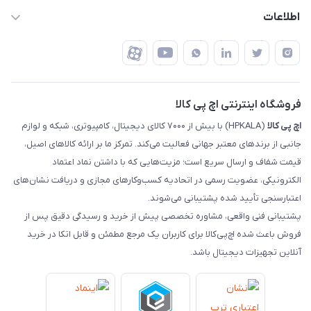
تهران - خیابان ولیعصر - تقاطع طالقانی - مجتمع تجاری نور
روش‌های ارسال
رهگیری مرسولات پست
اطلاعات
تهران - طبقه سوم تجاری - پلاک 11014
شرایط بازگشت کالا
رهگیری مرسولات تیپاکس
درباره ما
ضمانت اصالت کالا
رهگیری مرسولات چاپار
تماس با ما
رهگیری مرسولات ماهکس
مجله اچ پی کالا
فروشگاه اینترنتی اچ پی کالا
اچ‌ پی‌ کالا
(HPKALA) با بیش از ۷۰۰۰ کالای دیجیتال، کامپیوتری، شبکه و لوازم
جانبی از برندهای معتبر جهانی فعالیت می‌کند. تمرکز ما بر ارائه کالاهای اصیل،
قیمت شفاف و ارسال سریع است؛ مزیت‌هایی که با داشتن نماد اعتماد
الکترونیکی، عضویت رسمی در اتحادیه کسب‌وکارهای مجازی و دریافت نشان‌های
اعتبارسنجی تأیید شده پشتیبانی می‌شوند.
پشتیبانی فنی واقعی، مشاوره تخصصی پیش از خرید و رسیدگی دقیق پس از
فروش باعث شده اچ‌پی‌کالا برای کاربران یک مرجع مطمئن و قابل اتکا در خرید
آنلاین تجهیزات دیجیتال باشد.