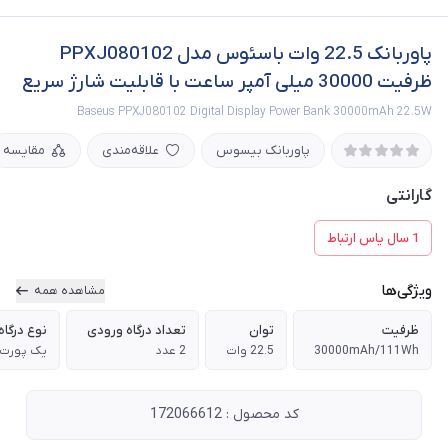
پاوربانک 22.5 وات باسئوس مدل PPXJ080102
ظرفیت 30000 میلی آمپر ساعت با قابلیت شارژ سریع
Baseus PPXJ080102 Digital Display Power Bank 30000mAh 22.5W
پاوربانک بیسوس
علاقه‌مندی
مقایسه
گارانتی
1 سال یاس ارتباط
ویژگی‌ها
مشاهده همه
ظرفیت
توان
تعداد درگاه ورودی
نوع درگاه
30000mAh/111Wh
22.5 وات
2 عدد
یک پورت Micro ، یک پورت pe-C
کد محصول : 172066612