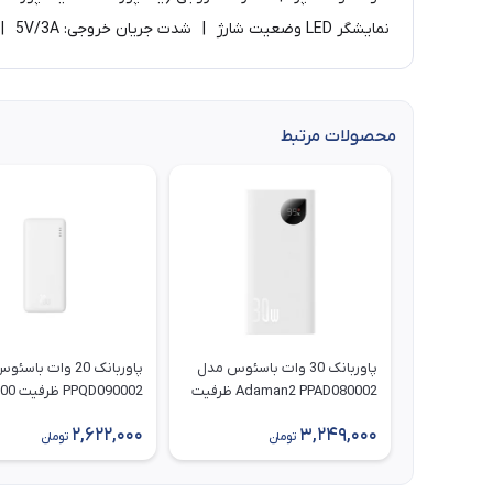
نمایشگر LED وضعیت شارژ | شدت جریان خروجی: 5V/3A | تعداد درگاه خروجی: 2 عدد​
محصولات مرتبط
پاوربانک 30 وات باسئوس مدل
پاوربانک 20 وات با
Adaman2 PPAD080002 ظرفیت
PQD090002
10000 میلی‌ آمپر ساعت
میلی آمپر ساعت
2,622,000
3,249,000
تومان
تومان