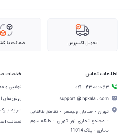
تحویل اکسپرس
ضمانت بازگشت
اطلاعات تماس
خدمات مش
قوانین و مق
63 0000 43 - 021
روش‌های ار
support @ hpkala . com
شرایط بازگش
تهران - خیابان ولیعصر - تقاطع طالقانی
- مجتمع تجاری نور تهران - طبقه سوم
ضمانت اصال
تجاری - پلاک 11014