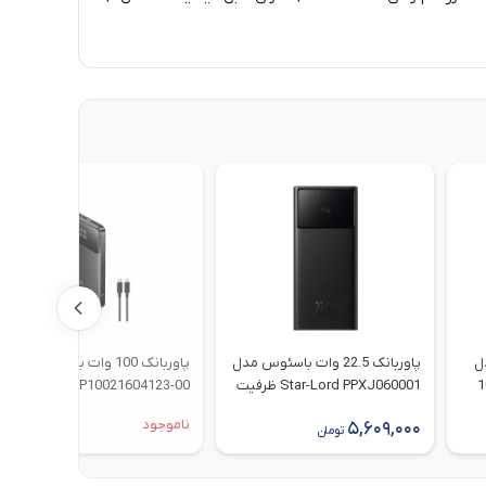
دل
پاوربانک 22.5 وات باسئوس مدل
پاوربانک 100 وات باسئوس مدل
10000
Star-Lord PPXJ060001 ظرفیت
Blade H1 P10021604123-00
20000 میلی آمپر ساعت
ظرفیت 20000 میلی آمپر ساعت
ناموجود
5,609,000
تومان