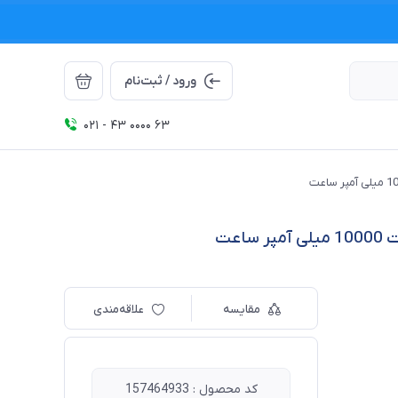
ورود / ثبت‌نام
021 - 43 0000 63
مقایسه
علاقه‌مندی
کد محصول : 157464933