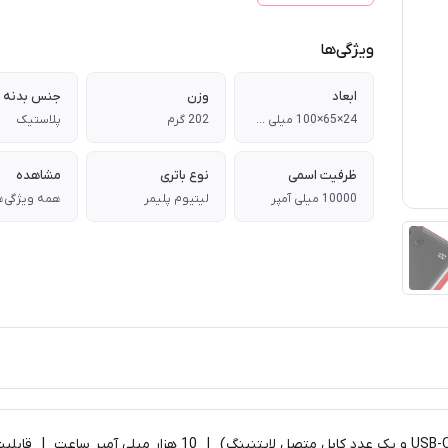
ویژگی‌ها
ابعاد
وزن
جنس بدنه
24×65×100 میلی متر
202 گرم
پلاستیک
ظرفیت اسمی
نوع باتری
مشاهده
10000 میلی آمپر
لیتیوم پلیمر
همه ویژگی‌ه
​​​​​​5 ولت و 3 آمپر | 3 درگاه خروجی (یک پورت USB، یک پورت -C