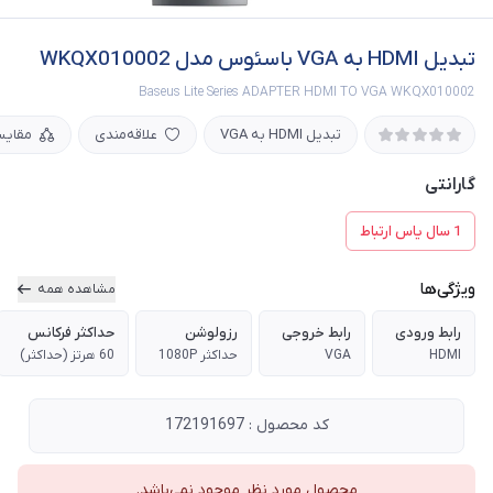
تبدیل HDMI به VGA باسئوس مدل WKQX010002
Baseus Lite Series ADAPTER HDMI TO VGA WKQX010002
تبدیل HDMI به VGA
علاقه‌مندی
مقایس
گارانتی
1 سال یاس ارتباط
ویژگی‌ها
مشاهده همه
رابط ورودی
رابط خروجی
رزولوشن
حداکثر فرکانس
HDMI
VGA
حداکثر 1080P
60 هرتز (حداکثر)
کد محصول : 172191697
محصول مورد نظر موجود نمی‌باشد.