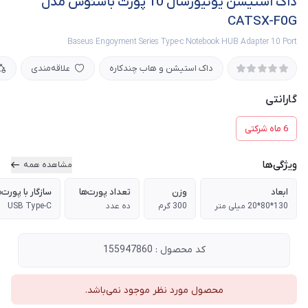
داک استیشن یونیورسال 10 پورت باسئوس مدل
CATSX-F0G
Baseus Engoyment Series Type-c Notebook HUB Adapter 10 Port
داک استیشن و هاب چندکاره
علاقه‌مندی
گارانتی
6 ماه شرکتی
ویژگی‌ها
مشاهده همه
ابعاد
وزن
تعداد پورت‌ها
سازگار با پورت‌
130*80*20 میلی‌ متر
300 گرم
ده عدد
USB Type-C
کد محصول : 155947860
محصول مورد نظر موجود نمی‌باشد.