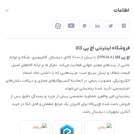
تهران - خیابان ولیعصر - تقاطع طالقانی - مجتمع تجاری نور
روش‌های ارسال
رهگیری مرسولات پست
اطلاعات
تهران - طبقه سوم تجاری - پلاک 11014
شرایط بازگشت کالا
رهگیری مرسولات تیپاکس
درباره ما
ضمانت اصالت کالا
رهگیری مرسولات چاپار
تماس با ما
رهگیری مرسولات ماهکس
مجله اچ پی کالا
فروشگاه اینترنتی اچ پی کالا
اچ‌ پی‌ کالا
(HPKALA) با بیش از ۷۰۰۰ کالای دیجیتال، کامپیوتری، شبکه و لوازم
جانبی از برندهای معتبر جهانی فعالیت می‌کند. تمرکز ما بر ارائه کالاهای اصیل،
قیمت شفاف و ارسال سریع است؛ مزیت‌هایی که با داشتن نماد اعتماد
الکترونیکی، عضویت رسمی در اتحادیه کسب‌وکارهای مجازی و دریافت نشان‌های
اعتبارسنجی تأیید شده پشتیبانی می‌شوند.
پشتیبانی فنی واقعی، مشاوره تخصصی پیش از خرید و رسیدگی دقیق پس از
فروش باعث شده اچ‌پی‌کالا برای کاربران یک مرجع مطمئن و قابل اتکا در خرید
آنلاین تجهیزات دیجیتال باشد.