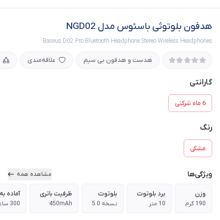
هدفون بلوتوثی باسئوس مدل NGD02
Baseus D02 Pro Bluetooth Headphone Stereo Wireless Headphones
هدست و هدفون بی سیم
علاقه‌مندی
گارانتی
6 ماه شرکتی
رنگ
مشکی
ویژگی‌ها
مشاهده همه
وزن
برد بلوتوث
بلوتوث
ظرفیت باتری
آماده به 
190 گرم
10 متر
نسخه 5.0
450mAh
300 ساعت