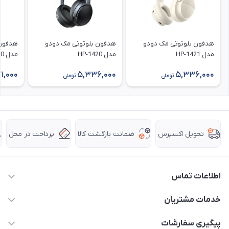
هدفون بلوتوثی مک دودو
هدفون بلوتوثی مک دودو
هدفون 
مدل HP-1421
مدل HP-1420
مدل HP-2890
1,000
5,336,000
5,336,000
تومان
تومان
ضمانت بازگشت کالا
پرداخت در محل
تحویل اکسپرس
اطلاعات تماس
63 0000 43 - 021
خدمات مشتریان
support @ hpkala . com
قوانین و مقررات
پیگیری سفارشات