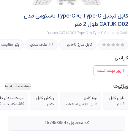
کابل تبدیل Type-C به Type-C باسئوس مدل
CATJK-D02 طول 2 متر
Baseus CATJK-D02 Type-C to Type-C Charging Cable
کابل شارژ Type-C
علاقه‌مندی
مقایسه
گارانتی
7 روز مهلت تست
ویژگی‌ها
مشاهده همه
طول کابل
نوع کابل
روکش کابل
سرعت انتقال دا
2 متر
شارژ - انتقال اطلاعات
کنفی
480 مگابیت بر ثانیه
کد محصول : 157453854