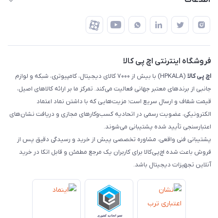
اطلاعات
تهران - طبقه سوم تجاری - پلاک 11014
شرایط بازگشت کالا
رهگیری مرسولات تیپاکس
درباره ما
ضمانت اصالت کالا
رهگیری مرسولات چاپار
تماس با ما
رهگیری مرسولات ماهکس
مجله اچ پی کالا
فروشگاه اینترنتی اچ پی کالا
اچ‌ پی‌ کالا
(HPKALA) با بیش از ۷۰۰۰ کالای دیجیتال، کامپیوتری، شبکه و لوازم
جانبی از برندهای معتبر جهانی فعالیت می‌کند. تمرکز ما بر ارائه کالاهای اصیل،
قیمت شفاف و ارسال سریع است؛ مزیت‌هایی که با داشتن نماد اعتماد
الکترونیکی، عضویت رسمی در اتحادیه کسب‌وکارهای مجازی و دریافت نشان‌های
اعتبارسنجی تأیید شده پشتیبانی می‌شوند.
پشتیبانی فنی واقعی، مشاوره تخصصی پیش از خرید و رسیدگی دقیق پس از
فروش باعث شده اچ‌پی‌کالا برای کاربران یک مرجع مطمئن و قابل اتکا در خرید
آنلاین تجهیزات دیجیتال باشد.