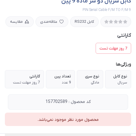
کابل سریال دو سر ماده 9 پین
9 PIN Serial Cable F/M TO F/M
کابل RS232
علاقه‌مندی
مقایسه
گارانتی
7 روز مهلت تست
ویژگی‌ها
نوع کابل
نوع سری
تعداد پین
گارانتی
سریال
مادگی
9 عدد
7 روز مهلت تست
کد محصول : 157702589
محصول مورد نظر موجود نمی‌باشد.