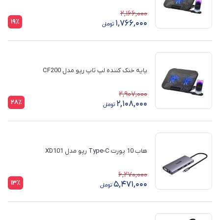
2,166,000
19٪
1,766,000
تومان
پایه خنک کننده لپ تاپ رپو مدل CF200
2,907,000
28٪
2,108,000
تومان
هاب 10 پورت Type-C رپو مدل XD101
6,270,000
13٪
5,471,000
تومان