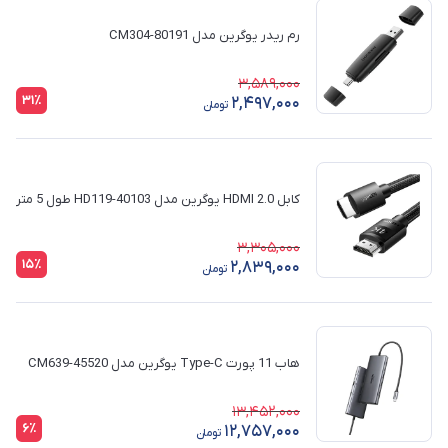
رم ریدر یوگرین مدل CM304-80191
3,589,000
31٪
2,497,000
تومان
کابل HDMI 2.0 یوگرین مدل HD119-40103 طول 5 متر
3,305,000
15٪
2,839,000
تومان
هاب 11 پورت Type-C یوگرین مدل CM639-45520
13,452,000
6٪
12,757,000
تومان