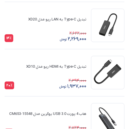
تبدیل Type-C به LAN رپو مدل XD20
2,622,000
14٪
2,269,000
تومان
تبدیل Type-C به HDMI رپو مدل XD10
2,394,000
20٪
1,937,000
تومان
هاب 4 پورت USB 3.0 یوگرین مدل CM653-15548
2,724,000