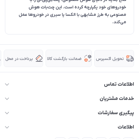
خودروهای خود یکپارچه کرده است. این چت‌بات هوش
مصنوعی به طرز مشابهی با الکسا یا سیری در خودروها عمل
می‌کند.
ضمانت بازگشت کالا
پرداخت در محل
تحویل اکسپرس
اطلاعات تماس
63 0000 43 - 021
خدمات مشتریان
support @ hpkala . com
قوانین و مقررات
پیگیری سفارشات
تهران - خیابان ولیعصر - تقاطع طالقانی - مجتمع تجاری نور
روش‌های ارسال
رهگیری مرسولات پست
اطلاعات
تهران - طبقه سوم تجاری - پلاک 11014
شرایط بازگشت کالا
رهگیری مرسولات تیپاکس