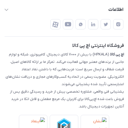
تهران - خیابان ولیعصر - تقاطع طالقانی - مجتمع تجاری نور
روش‌های ارسال
رهگیری مرسولات پست
اطلاعات
تهران - طبقه سوم تجاری - پلاک 11014
شرایط بازگشت کالا
رهگیری مرسولات تیپاکس
درباره ما
ضمانت اصالت کالا
رهگیری مرسولات چاپار
تماس با ما
رهگیری مرسولات ماهکس
مجله اچ پی کالا
فروشگاه اینترنتی اچ پی کالا
اچ‌ پی‌ کالا
(HPKALA) با بیش از ۷۰۰۰ کالای دیجیتال، کامپیوتری، شبکه و لوازم
جانبی از برندهای معتبر جهانی فعالیت می‌کند. تمرکز ما بر ارائه کالاهای اصیل،
قیمت شفاف و ارسال سریع است؛ مزیت‌هایی که با داشتن نماد اعتماد
الکترونیکی، عضویت رسمی در اتحادیه کسب‌وکارهای مجازی و دریافت نشان‌های
اعتبارسنجی تأیید شده پشتیبانی می‌شوند.
پشتیبانی فنی واقعی، مشاوره تخصصی پیش از خرید و رسیدگی دقیق پس از
فروش باعث شده اچ‌پی‌کالا برای کاربران یک مرجع مطمئن و قابل اتکا در خرید
آنلاین تجهیزات دیجیتال باشد.