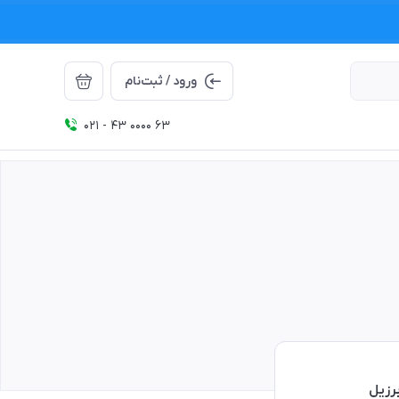
ورود / ثبت‌نام
021 - 43 0000 63
برزیل