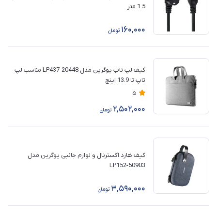
1.5 متر
160,000
تومان
کیف لپ تاپ یوگرین مدل 20448-LP437 مناسب لپ
تاپ تا 13.9 اینچ
5
2,502,000
تومان
کیف هارد اکسترنال و لوازم جانبی یوگرین مدل
LP152-50903
3,590,000
تومان