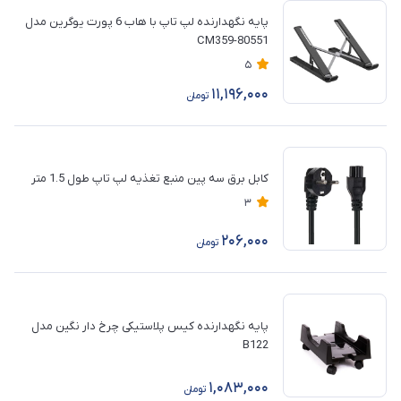
پایه نگهدارنده لپ تاپ با هاب 6 پورت یوگرین مدل
CM359-80551
5
11,196,000
تومان
کابل برق سه پین منبع تغذیه لپ تاپ طول 1.5 متر
3
206,000
تومان
پایه نگهدارنده کیس پلاستیکی چرخ دار نگین مدل
B122
1,083,000
تومان