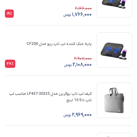
2,166,000
19٪
1,766,000
تومان
پایه خنک کننده لپ تاپ رپو مدل CF200
2,907,000
28٪
2,108,000
تومان
کیف لپ تاپ یوگرین مدل 30325-LP437 مناسب لپ
تاپ تا 15.9 اینچ
2,969,000
تومان