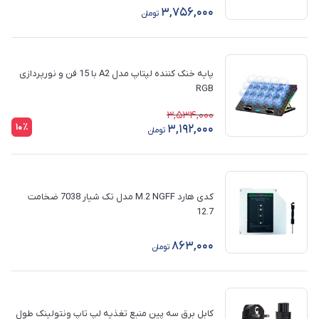
3,756,000
تومان
پایه خنک کننده لپتاپ مدل A2 با 15 فن و نورپردازی
RGB
3,534,000
10٪
3,192,000
تومان
کدی هارد M.2 NGFF مدل تک شیار 7038 ضخامت
12.7
863,000
تومان
کابل برق سه پین منبع تغذیه لپ تاپ ونتولینک طول